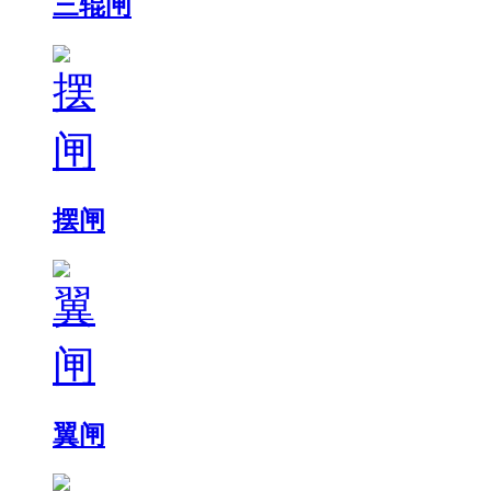
三辊闸
摆闸
翼闸