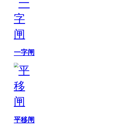
一字闸
平移闸