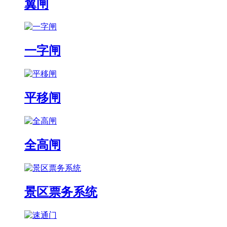
翼闸
一字闸
平移闸
全高闸
景区票务系统