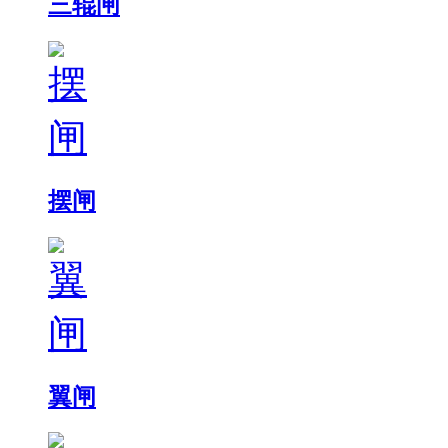
三辊闸
摆闸
翼闸