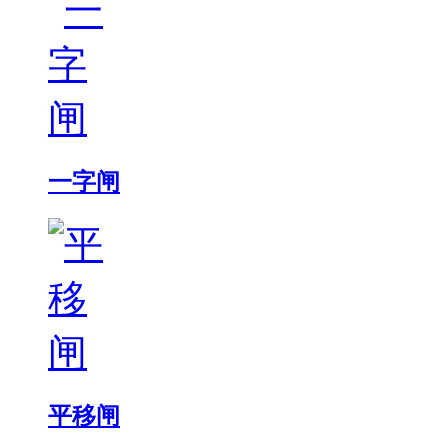
一字闸
平移闸