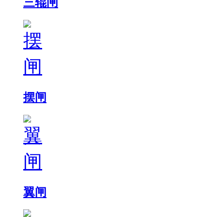
三辊闸
摆闸
翼闸