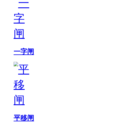
一字闸
平移闸