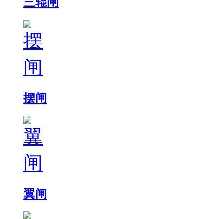
三辊闸
摆闸
翼闸