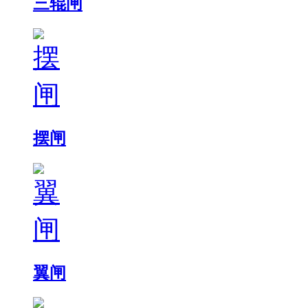
三辊闸
摆闸
翼闸