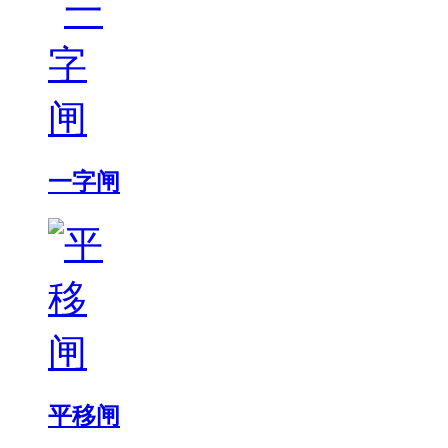
一字闸
平移闸